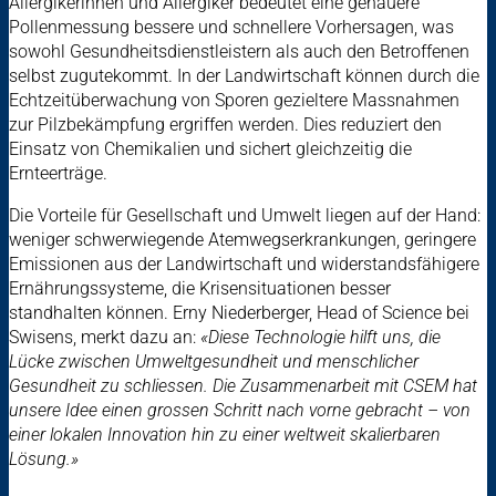
Allergikerinnen und Allergiker bedeutet eine genauere
Pollenmessung bessere und schnellere Vorhersagen, was
sowohl Gesundheitsdienstleistern als auch den Betroffenen
selbst zugutekommt. In der Landwirtschaft können durch die
Echtzeitüberwachung von Sporen gezieltere Massnahmen
zur Pilzbekämpfung ergriffen werden. Dies reduziert den
Einsatz von Chemikalien und sichert gleichzeitig die
Ernteerträge.
Die Vorteile für Gesellschaft und Umwelt liegen auf der Hand:
weniger schwerwiegende Atemwegserkrankungen, geringere
Emissionen aus der Landwirtschaft und widerstandsfähigere
Ernährungssysteme, die Krisensituationen besser
standhalten können. Erny Niederberger, Head of Science bei
Swisens, merkt dazu an:
«Diese Technologie hilft uns, die
Lücke zwischen Umweltgesundheit und menschlicher
Gesundheit zu schliessen.
Die Zusammenarbeit mit CSEM hat
unsere Idee einen grossen Schritt nach vorne gebracht – von
einer lokalen Innovation hin zu einer weltweit skalierbaren
Lösung.»