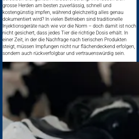
grosse Herden am besten zuverlässig, schnell und
kostengünstig impfen, während gleichzeitig alles genau
dokumentiert wird? In vielen Betrieben sind traditionelle
Injektionsgeräte nach wie vor die Norm – doch damit ist noch
nicht gesichert, dass jedes Tier die richtige Dosis erhält. In
einer Zeit, in der die Nachfrage nach tierischen Produkten
steigt, müssen Impfungen nicht nur flächendeckend erfolgen,
sondern auch rückverfolgbar und vertrauenswürdig sein.