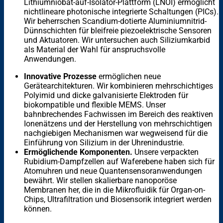
Lithiumniobat-auf-Isolator-Plattform (LNOI) ermöglicht
nichtlineare photonische integrierte Schaltungen (PICs).
Wir beherrschen Scandium-dotierte Aluminiumnitrid-
Dünnschichten für bleifreie piezoelektrische Sensoren
und Aktuatoren. Wir untersuchen auch Siliziumkarbid
als Material der Wahl für anspruchsvolle
Anwendungen.
Innovative Prozesse
ermöglichen neue
Gerätearchitekturen. Wir kombinieren mehrschichtiges
Polyimid und dicke galvanisierte Elektroden für
biokompatible und flexible MEMS. Unser
bahnbrechendes Fachwissen im Bereich des reaktiven
Ionenätzens und der Herstellung von mehrschichtigen
nachgiebigen Mechanismen war wegweisend für die
Einführung von Silizium in der Uhrenindustrie.
Ermöglichende Komponenten.
Unsere verpackten
Rubidium-Dampfzellen auf Waferebene haben sich für
Atomuhren und neue Quantensensoranwendungen
bewährt. Wir stellen skalierbare nanoporöse
Membranen her, die in die Mikrofluidik für Organ-on-
Chips, Ultrafiltration und Biosensorik integriert werden
können.