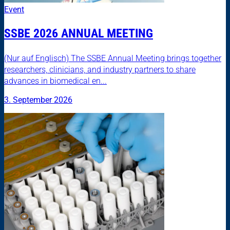
Event
SSBE 2026 ANNUAL MEETING
(Nur auf Englisch) The SSBE Annual Meeting brings together
researchers, clinicians, and industry partners to share
advances in biomedical en...
3. September 2026