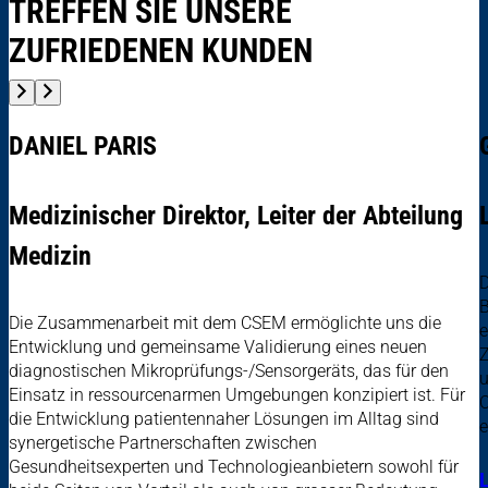
TREFFEN SIE UNSERE
ZUFRIEDENEN KUNDEN
DANIEL PARIS
Medizinischer Direktor, Leiter der Abteilung
Medizin
D
B
Die Zusammenarbeit mit dem CSEM ermöglichte uns die
e
Entwicklung und gemeinsame Validierung eines neuen
Z
diagnostischen Mikroprüfungs-/Sensorgeräts, das für den
u
Einsatz in ressourcenarmen Umgebungen konzipiert ist. Für
O
die Entwicklung patientennaher Lösungen im Alltag sind
e
synergetische Partnerschaften zwischen
Gesundheitsexperten und Technologieanbietern sowohl für