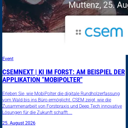
Event
CSEMNEXT | KI IM FORST: AM BEISPIEL DER
APPLIKATION "MOBIPOLTER"
Erleben Sie, wie MobiPolter die digitale Rundholzerfassung
vom Wald bis ins Büro ermöglicht. CSEM zeigt, wie die
Zusammenarbeit von Forstpraxis und Deep Tech innovative
Lösungen für die Zukunft schafft....
25. August 2026