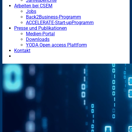
Jahresberichte
Arbeiten bei CSEM
Jobs
Back2Business-Programm
ACCELERATE-Start-upProgramm
Presse und Publikationen
Medien-Portal
Downloads
YODA Open access Plattform
Kontakt