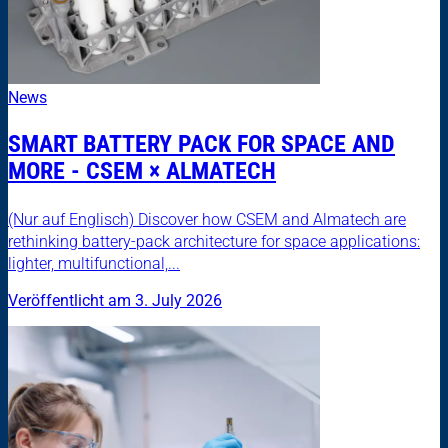
News
SMART BATTERY PACK FOR SPACE AND
MORE - CSEM × ALMATECH
(Nur auf Englisch) Discover how CSEM and Almatech are
rethinking battery-pack architecture for space applications:
lighter, multifunctional,...
Veröffentlicht am 3. July 2026