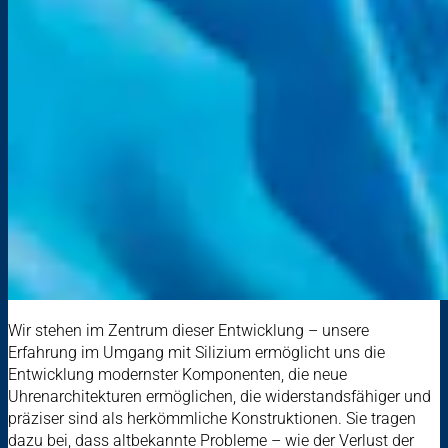
Wir stehen im Zentrum dieser Entwicklung – unsere
Erfahrung im Umgang mit Silizium ermöglicht uns die
Entwicklung modernster Komponenten, die neue
Uhrenarchitekturen ermöglichen, die widerstandsfähiger und
präziser sind als herkömmliche Konstruktionen. Sie tragen
dazu bei, dass altbekannte Probleme – wie der Verlust der