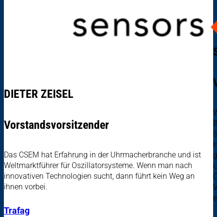
DIETER ZEISEL
W
Vorstandsvorsitzender
B
S
H
Das CSEM hat Erfahrung in der Uhrmacherbranche und ist
g
Weltmarktführer für Oszillatorsysteme. Wenn man nach
U
innovativen Technologien sucht, dann führt kein Weg an
C
ihnen vorbei.
V
e
Trafag