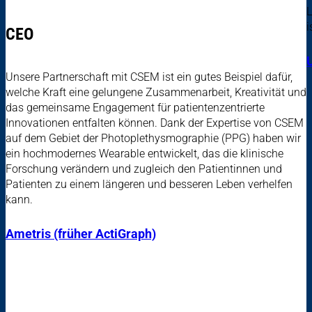
L
i
CEO
Unsere Partnerschaft mit CSEM ist ein gutes Beispiel dafür,
welche Kraft eine gelungene Zusammenarbeit, Kreativität und
das gemeinsame Engagement für patientenzentrierte
Innovationen entfalten können. Dank der Expertise von CSEM
auf dem Gebiet der Photoplethysmographie (PPG) haben wir
ein hochmodernes Wearable entwickelt, das die klinische
Forschung verändern und zugleich den Patientinnen und
Patienten zu einem längeren und besseren Leben verhelfen
kann.
Ametris (früher ActiGraph)