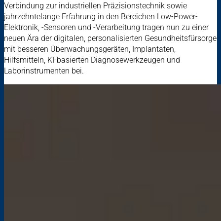
Verbindung zur industriellen Präzisionstechnik sowie
jahrzehntelange Erfahrung in den Bereichen Low-Power-
Elektronik, -Sensoren und -Verarbeitung tragen nun zu einer
neuen Ära der digitalen, personalisierten Gesundheitsfürsorge
mit besseren Überwachungsgeräten, Implantaten,
Hilfsmitteln, KI-basierten Diagnosewerkzeugen und
Laborinstrumenten bei.