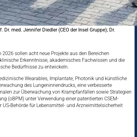
. Dr. med. Jennifer Diedler (CEO der Insel Gruppe); Dr.
m 2026 sollen acht neue Projekte aus den Bereichen
n klinische Erkenntnisse, akademisches Fachwissen und die
che Bedürfnisse zu entwickeln.
edizinische Wearables, Implantate, Photonik und künstliche
 Überwachung des Lungeninnendrucks, eine verbesserte
ignalen zur Überwachung von Krampfanfällen sowie Strategien
ssung (oBPM) unter Verwendung einer patentierten CSEM-
r US‑Behörde für Lebensmittel- und Arzneimittelsicherheit