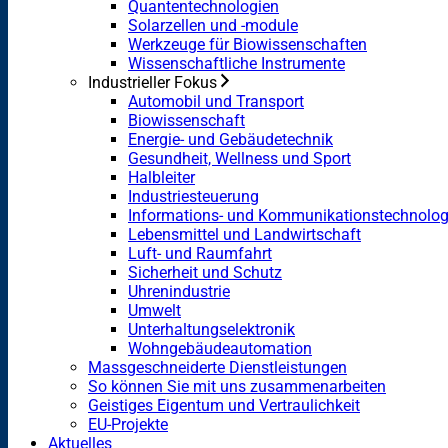
Quantentechnologien
Solarzellen und -module
Werkzeuge für Biowissenschaften
Wissenschaftliche Instrumente
Industrieller Fokus
Automobil und Transport
Biowissenschaft
Energie- und Gebäudetechnik
Gesundheit, Wellness und Sport
Halbleiter
Industriesteuerung
Informations- und Kommunikationstechnolog
Lebensmittel und Landwirtschaft
Luft- und Raumfahrt
Sicherheit und Schutz
Uhrenindustrie
Umwelt
Unterhaltungselektronik
Wohngebäudeautomation
Massgeschneiderte Dienstleistungen
So können Sie mit uns zusammenarbeiten
Geistiges Eigentum und Vertraulichkeit
EU-Projekte
Aktuelles