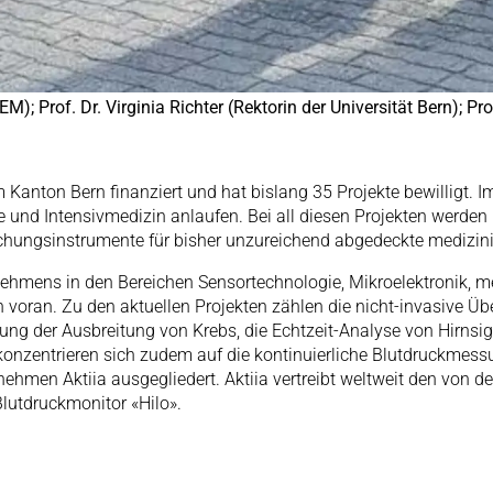
 Prof. Dr. Virginia Richter (Rektorin der Universität Bern); Prof
Kanton Bern finanziert und hat bislang 35 Projekte bewilligt. I
ie und Intensivmedizin anlaufen. Bei all diesen Projekten werde
ungsinstrumente für bisher unzureichend abgedeckte medizinis
rnehmens in den Bereichen Sensortechnologie, Mikroelektronik, m
hen voran. Zu den aktuellen Projekten zählen die nicht-invasive
ung der Ausbreitung von Krebs, die Echtzeit-Analyse von Hirns
e konzentrieren sich zudem auf die kontinuierliche Blutdruckme
ehmen Aktiia ausgegliedert. Aktiia vertreibt weltweit den von de
lutdruckmonitor «Hilo».