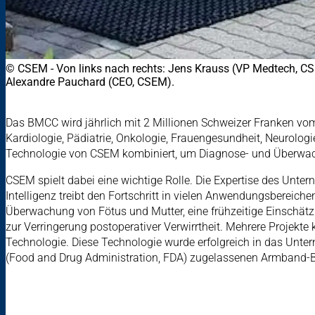
© CSEM - Von links nach rechts: Jens Krauss (VP Medtech, CSEM);
Alexandre Pauchard (CEO, CSEM).
Das BMCC wird jährlich mit 2 Millionen Schweizer Franken vom 
Kardiologie, Pädiatrie, Onkologie, Frauengesundheit, Neurolog
Technologie von CSEM kombiniert, um Diagnose- und Überwach
CSEM spielt dabei eine wichtige Rolle. Die Expertise des Unte
Intelligenz treibt den Fortschritt in vielen Anwendungsbereic
Überwachung von Fötus und Mutter, eine frühzeitige Einschätz
zur Verringerung postoperativer Verwirrtheit. Mehrere Projekt
Technologie. Diese Technologie wurde erfolgreich in das Untern
(Food and Drug Administration, FDA) zugelassenen Armband-B