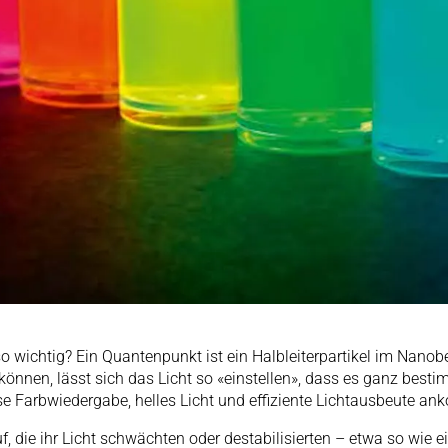
 wichtig? Ein Quantenpunkt ist ein Halbleiterpartikel im Nanob
önnen, lässt sich das Licht so «einstellen», dass es ganz best
 Farbwiedergabe, helles Licht und effiziente Lichtausbeute ank
 die ihr Licht schwächten oder destabilisierten – etwa so wie ei