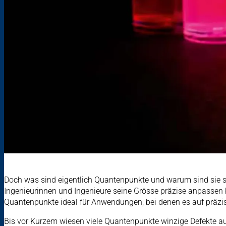
Doch was sind eigentlich Quantenpunkte und warum sind sie so
Ingenieurinnen und Ingenieure seine Grösse präzise anpassen k
Quantenpunkte ideal für Anwendungen, bei denen es auf präzise
Bis vor Kurzem wiesen viele Quantenpunkte winzige Defekte auf,