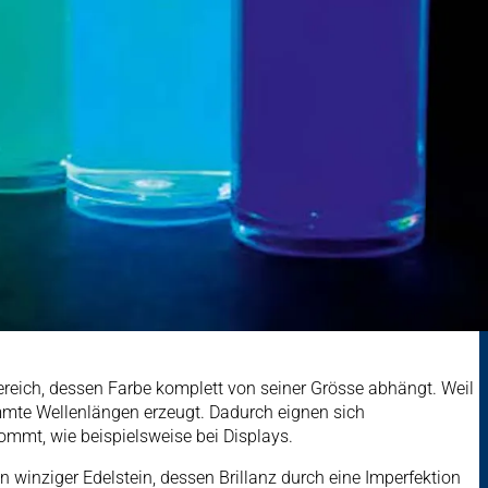
ereich, dessen Farbe komplett von seiner Grösse abhängt. Weil
immte Wellenlängen erzeugt. Dadurch eignen sich
ommt, wie beispielsweise bei Displays.
n winziger Edelstein, dessen Brillanz durch eine Imperfektion