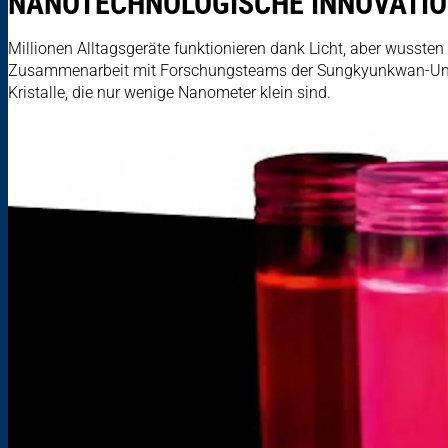
NANOTECHNOLOGISCHE INNOVATIO
Millionen Alltagsgeräte funktionieren dank Licht, aber wussten 
Zusammenarbeit mit Forschungsteams der Sungkyunkwan-Unive
Kristalle, die nur wenige Nanometer klein sind.