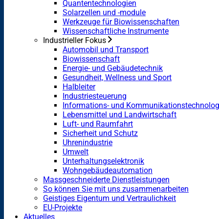
Quantentechnologien
Solarzellen und -module
Werkzeuge für Biowissenschaften
Wissenschaftliche Instrumente
Industrieller Fokus
Automobil und Transport
Biowissenschaft
Energie- und Gebäudetechnik
Gesundheit, Wellness und Sport
Halbleiter
Industriesteuerung
Informations- und Kommunikationstechnolog
Lebensmittel und Landwirtschaft
Luft- und Raumfahrt
Sicherheit und Schutz
Uhrenindustrie
Umwelt
Unterhaltungselektronik
Wohngebäudeautomation
Massgeschneiderte Dienstleistungen
So können Sie mit uns zusammenarbeiten
Geistiges Eigentum und Vertraulichkeit
EU-Projekte
Aktuelles