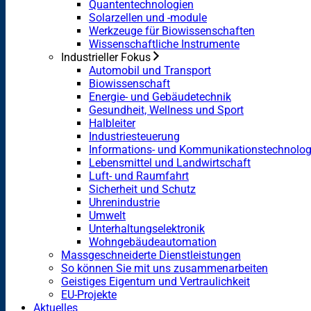
Quantentechnologien
Solarzellen und -module
Werkzeuge für Biowissenschaften
Wissenschaftliche Instrumente
Industrieller Fokus
Automobil und Transport
Biowissenschaft
Energie- und Gebäudetechnik
Gesundheit, Wellness und Sport
Halbleiter
Industriesteuerung
Informations- und Kommunikationstechnolog
Lebensmittel und Landwirtschaft
Luft- und Raumfahrt
Sicherheit und Schutz
Uhrenindustrie
Umwelt
Unterhaltungselektronik
Wohngebäudeautomation
Massgeschneiderte Dienstleistungen
So können Sie mit uns zusammenarbeiten
Geistiges Eigentum und Vertraulichkeit
EU-Projekte
Aktuelles