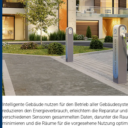
Intelligente Gebäude nutzen für den Betrieb aller Gebäudesyste
reduzieren den Energieverbrauch, erleichtern die Reparatur 
verschiedenen Sensoren gesammelten Daten, darunter die Raum
minimieren und die Räume für die vorgesehene Nutzung optimi