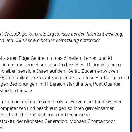
fert SwissChips konkrete Ergebnisse bei der Talententwicklung,
ten und CSEM sowie bei der Vermittlung nationaler
EM statten Edge-Geräte mit maschinellem Lernen und KI-
r anderem aus Umgebungsquellen beziehen. Dadurch können
erbleiben sensible Daten auf dem Gerät. Zudem entwickelt
ige Kommunikation zukunftsweisende drahtlose Plattformen und
tigen Bedrohungen im IT-Bereich standhalten, Post-Quanten-
riellen Einsatz.
ng zu modernsten Design-Tools sowie zu einer landesweiten
ten Kompetenzen und beschleunigen so ihren gemeinsamen
senschaftliche Publikationen und technische
rastruktur der nächsten Generation. Mohsen Ghorbanpoor,
en.