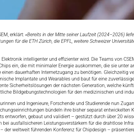
EM, erklärt:
«Bereits in der Mitte seiner Laufzeit (2024–2026) lie
ungen für die ETH Zürich, die EPFL, weitere Schweizer Universitä
lektronik intelligenter und effizienter wird. Die Teams von CS
-Chips ein, die mit minimaler Energie auskommen, die sie unte
e einen dauerhaften Internetzugang zu benötigen. Gleichzeitig v
zinische Implantate und Wearables und baut für eine zuverläss
ente Sicherheitslösungen der nächsten Generation, welche künf
liche Bildgebungstechnologien für den medizinischen und indust
ieurinnen und Ingenieure, Forschende und Studierende nun Zuga
Forschungseinrichtungen bündeln ihre bisher separat entwickel
ts entworfen, gebaut und validiert – gestützt durch über 20 wis
bei ausfallsicheren Leistungsverstärkern für die drahtlose Inf
– der weltweit führenden Konferenz für Chipdesign – präsentier