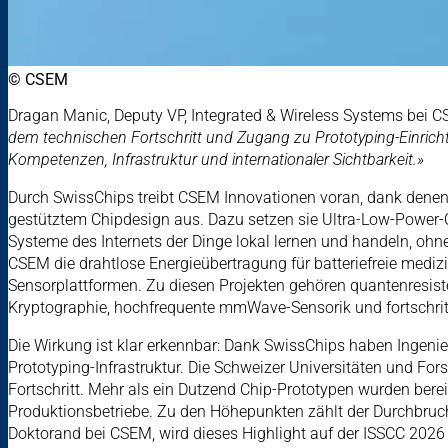
© CSEM
Dragan Manic, Deputy VP, Integrated & Wireless Systems bei CS
dem technischen Fortschritt und Zugang zu Prototyping-Einricht
Kompetenzen, Infrastruktur und internationaler Sichtbarkeit.»
Durch SwissChips treibt CSEM Innovationen voran, dank denen E
gestütztem Chipdesign aus. Dazu setzen sie Ultra-Low-Power
Systeme des Internets der Dinge lokal lernen und handeln, ohn
CSEM die drahtlose Energieübertragung für batteriefreie medi
Sensorplattformen. Zu diesen Projekten gehören quantenresist
Kryptographie, hochfrequente mmWave-Sensorik und fortschritt
Die Wirkung ist klar erkennbar: Dank SwissChips haben Ingen
Prototyping-Infrastruktur. Die Schweizer Universitäten und 
Fortschritt. Mehr als ein Dutzend Chip-Prototypen wurden berei
Produktionsbetriebe. Zu den Höhepunkten zählt der Durchbruch 
Doktorand bei CSEM, wird dieses Highlight auf der ISSCC 2026 