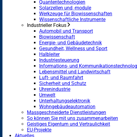
Quantentechnologien
Solarzellen und -module
Werkzeuge für Biowissenschaften
Wissenschaftliche Instrumente
Industrieller Fokus
Automobil und Transport
Biowissenschaft
Energie- und Gebäudetechnik
Gesundheit, Wellness und Sport
Halbleiter
Industriesteuerung
Informations- und Kommunikationstechnolog
Lebensmittel und Landwirtschaft
Luft- und Raumfahrt
Sicherheit und Schutz
Uhrenindustrie
Umwelt
Unterhaltungselektronik
Wohngebäudeautomation
Massgeschneiderte Dienstleistungen
So können Sie mit uns zusammenarbeiten
Geistiges Eigentum und Vertraulichkeit
EU-Projekte
Aktuelles