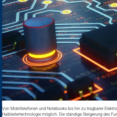
Von Mobiltelefonen und Notebooks bis hin zu tragbarer Elektron
Halbleitertechnologie möglich. Die ständige Steigerung des Fu