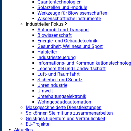
Quantentechnologien
Solarzellen und -module
Werkzeuge für Biowissenschaften
Wissenschaftliche Instrumente
Industrieller Fokus
Automobil und Transport
Biowissenschaft
Energie- und Gebäudetechnik
Gesundheit, Wellness und Sport
Halbleiter
Industriesteuerung
Informations- und Kommunikationstechnolog
Lebensmittel und Landwirtschaft
Luft- und Raumfahrt
Sicherheit und Schutz
Uhrenindustrie
Umwelt
Unterhaltungselektronik
Wohngebäudeautomation
Massgeschneiderte Dienstleistungen
So können Sie mit uns zusammenarbeiten
Geistiges Eigentum und Vertraulichkeit
EU-Projekte
Aktuelles