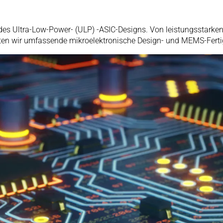
des Ultra-Low-Power- (ULP) -ASIC-Designs. Von leistungsstarken
en wir umfassende mikroelektronische Design- und MEMS-Ferti