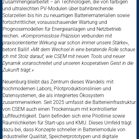
zusammengearbeitet – an Technologien, die von farbigen
und ultraleichten PV-Modulen über bahnbrechende
Solarzellen bis hin zu neuartigen Batteriematerialien sowie
fortschrittlicher, vorausschauender Wartung und
Prognosemodellen für Energieanlagen und Netzbetrieb
reichen.
«Kompromisslose Präzision verbunden mit
praxisorientierter Wirkung war schon immer unsere Stärke»
,
betont Ballif.
«Mit dem Wechsel in eine beratende Rolle schaue
ich mit Stolz darauf, wie CSEM mit neuen Tools und neuer
Dynamik voranschreitet und unseren kooperativen Geist in die
Zukunft trägt.»
Neuenburg bleibt das Zentrum dieses Wandels: mit
hochmodernen Labors, Pilotproduktionslinien und
Datensystemen, die als integriertes Ökosystem
zusammenwirken. Seit 2025 umfasst die Batterieinfrastruktur
von CSEM auch einen Trockenraum mit kontrollierter
Luftfeuchtigkeit. Darin befinden sich eine Pilotlinie sowie
Räumlichkeiten für Start-ups und KMU. Dieses Umfeld trägt
dazu bei, dass Konzepte schneller in Batteriemodule von
industrieller Qualität, Speicherprototypen und digitale