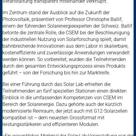
Veranstaltung transparent miteinander verknüpft.
Im Zentrum stand der Ausblick auf die Zukunft der
Photovoltaik, präsentiert von Professor Christophe Ballif,
einem der führenden Solarenergieexperten der Schweiz. Ballif
betonte die zentrale Rolle, die CSEM bei der Beschleunigung
der industriellen Nutzung von Solarforschung spielt, damit
bahnbrechende Innovationen aus dem Labor in skalierbare,
kosteneffiziente und zuverlässige Anwendungen verwandelt
werden können. So vorbereitet, wurden die Teilnehmenden
durch den gesamten Entwicklungsprozess eines Produkts
geführt – von der Forschung bis hin zur Marktreife.
Bei einer Führung durch das Solar Lab erhielten die
Teilnehmenden an fünf speziellen Stationen einen direkten
Einblick in die umfassenden Kompetenzen von CSEM im
Bereich der Solarenergie. Dazu gehörte auch der kürzlich
modernisierte Reinraum, der jetzt auch mit G12-Solarzellen
kompatibel ist – dem neuesten Grossformat mit
leistungsstärkeren und effizienteren Modulen.
«Ein wesentliches Merkmal der Solar-Lab-Veranstaltung war der