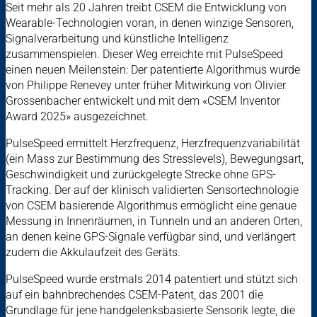
Seit mehr als 20 Jahren treibt CSEM die Entwicklung von
Wearable-Technologien voran, in denen winzige Sensoren,
Signalverarbeitung und künstliche Intelligenz
zusammenspielen. Dieser Weg erreichte mit PulseSpeed
einen neuen Meilenstein: Der patentierte Algorithmus wurde
von Philippe Renevey unter früher Mitwirkung von Olivier
Grossenbacher entwickelt und mit dem «CSEM Inventor
Award 2025» ausgezeichnet.
PulseSpeed ermittelt Herzfrequenz, Herzfrequenzvariabilität
(ein Mass zur Bestimmung des Stresslevels), Bewegungsart,
Geschwindigkeit und zurückgelegte Strecke ohne GPS-
Tracking. Der auf der klinisch validierten Sensortechnologie
von CSEM basierende Algorithmus ermöglicht eine genaue
Messung in Innenräumen, in Tunneln und an anderen Orten,
an denen keine GPS-Signale verfügbar sind, und verlängert
zudem die Akkulaufzeit des Geräts.
PulseSpeed wurde erstmals 2014 patentiert und stützt sich
auf ein bahnbrechendes CSEM-Patent, das 2001 die
Grundlage für jene handgelenksbasierte Sensorik legte, die