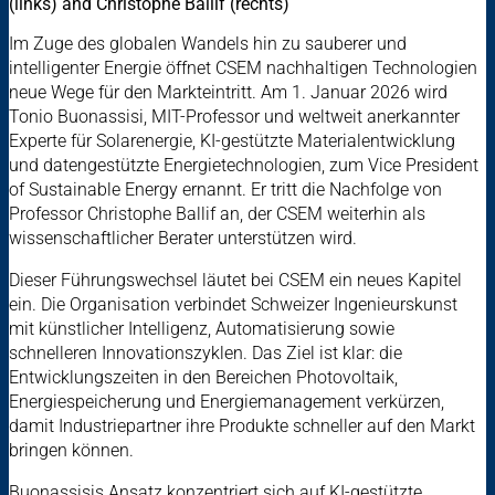
(links) and Christophe Ballif (rechts)
Im Zuge des globalen Wandels hin zu sauberer und
intelligenter Energie öffnet CSEM nachhaltigen Technologien
neue Wege für den Markteintritt. Am 1. Januar 2026 wird
Tonio Buonassisi, MIT-Professor und weltweit anerkannter
Experte für Solarenergie, KI-gestützte Materialentwicklung
und datengestützte Energietechnologien, zum Vice President
of Sustainable Energy ernannt. Er tritt die Nachfolge von
Professor Christophe Ballif an, der CSEM weiterhin als
wissenschaftlicher Berater unterstützen wird.
Dieser Führungswechsel läutet bei CSEM ein neues Kapitel
ein. Die Organisation verbindet Schweizer Ingenieurskunst
mit künstlicher Intelligenz, Automatisierung sowie
schnelleren Innovationszyklen. Das Ziel ist klar: die
Entwicklungszeiten in den Bereichen Photovoltaik,
Energiespeicherung und Energiemanagement verkürzen,
damit Industriepartner ihre Produkte schneller auf den Markt
bringen können.
Buonassisis Ansatz konzentriert sich auf KI-gestützte