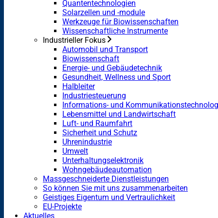
Quantentechnologien
Solarzellen und -module
Werkzeuge für Biowissenschaften
Wissenschaftliche Instrumente
Industrieller Fokus
Automobil und Transport
Biowissenschaft
Energie- und Gebäudetechnik
Gesundheit, Wellness und Sport
Halbleiter
Industriesteuerung
Informations- und Kommunikationstechnolog
Lebensmittel und Landwirtschaft
Luft- und Raumfahrt
Sicherheit und Schutz
Uhrenindustrie
Umwelt
Unterhaltungselektronik
Wohngebäudeautomation
Massgeschneiderte Dienstleistungen
So können Sie mit uns zusammenarbeiten
Geistiges Eigentum und Vertraulichkeit
EU-Projekte
Aktuelles