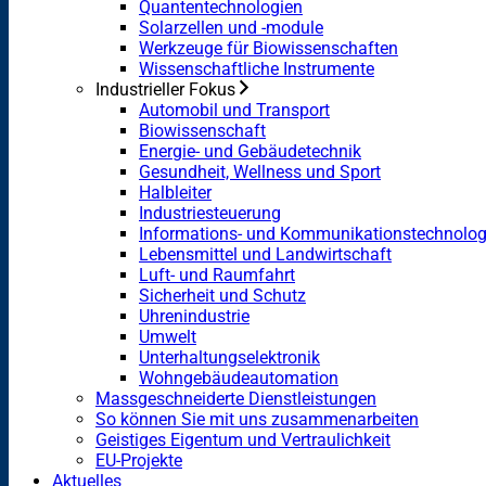
Quantentechnologien
Solarzellen und -module
Werkzeuge für Biowissenschaften
Wissenschaftliche Instrumente
Industrieller Fokus
Automobil und Transport
Biowissenschaft
Energie- und Gebäudetechnik
Gesundheit, Wellness und Sport
Halbleiter
Industriesteuerung
Informations- und Kommunikationstechnolog
Lebensmittel und Landwirtschaft
Luft- und Raumfahrt
Sicherheit und Schutz
Uhrenindustrie
Umwelt
Unterhaltungselektronik
Wohngebäudeautomation
Massgeschneiderte Dienstleistungen
So können Sie mit uns zusammenarbeiten
Geistiges Eigentum und Vertraulichkeit
EU-Projekte
Aktuelles