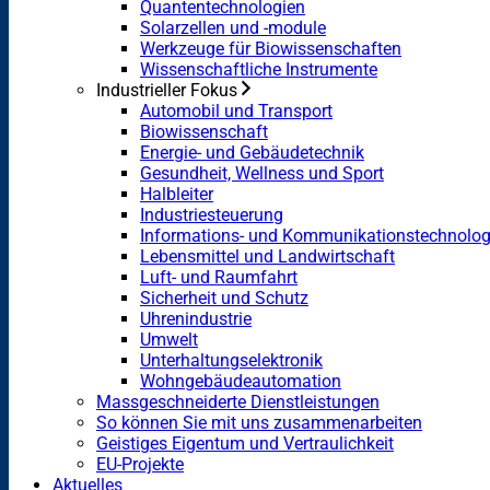
Quantentechnologien
Solarzellen und -module
Werkzeuge für Biowissenschaften
Wissenschaftliche Instrumente
Industrieller Fokus
Automobil und Transport
Biowissenschaft
Energie- und Gebäudetechnik
Gesundheit, Wellness und Sport
Halbleiter
Industriesteuerung
Informations- und Kommunikationstechnolog
Lebensmittel und Landwirtschaft
Luft- und Raumfahrt
Sicherheit und Schutz
Uhrenindustrie
Umwelt
Unterhaltungselektronik
Wohngebäudeautomation
Massgeschneiderte Dienstleistungen
So können Sie mit uns zusammenarbeiten
Geistiges Eigentum und Vertraulichkeit
EU-Projekte
Aktuelles