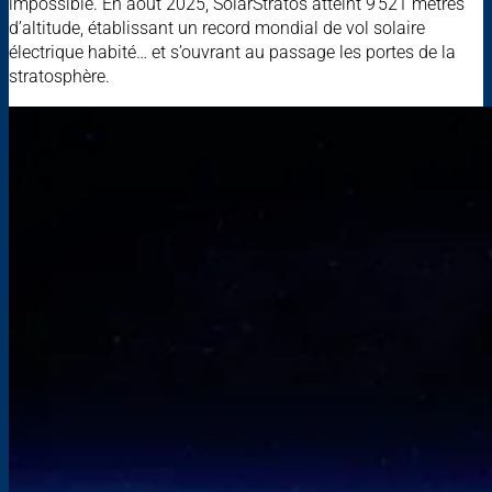
impossible. En août 2025, SolarStratos atteint 9 521 mètres
d’altitude, établissant un record mondial de vol solaire
électrique habité… et s’ouvrant au passage les portes de la
stratosphère.