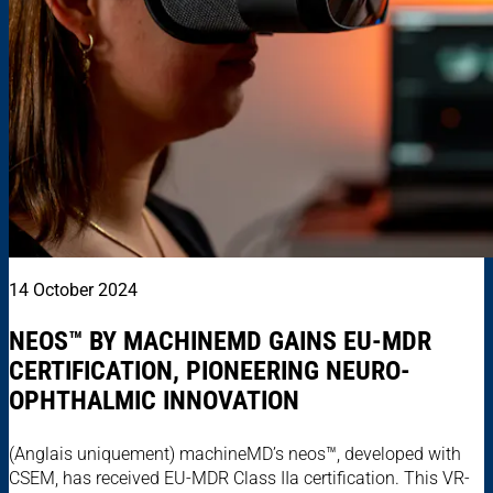
14 October 2024
NEOS™ BY MACHINEMD GAINS EU-MDR
CERTIFICATION, PIONEERING NEURO-
OPHTHALMIC INNOVATION
(Anglais uniquement) machineMD’s neos™, developed with
CSEM, has received EU-MDR Class IIa certification. This VR-