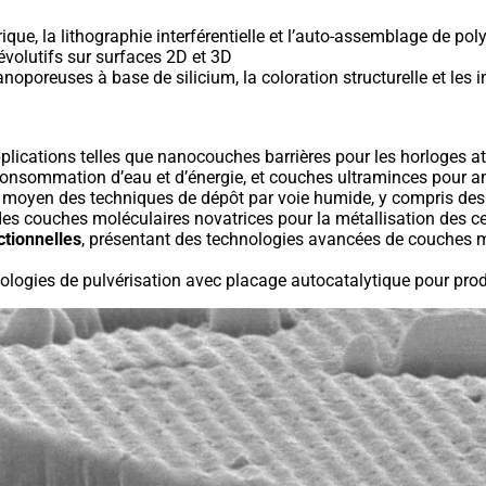
que, la lithographie interférentielle et l’auto-assemblage de po
évolutifs sur surfaces 2D et 3D
oporeuses à base de silicium, la coloration structurelle et les 
lications telles que nanocouches barrières pour les horloges a
a consommation d’eau et d’énergie, et couches ultraminces pour a
moyen des techniques de dépôt par voie humide, y compris des
 couches moléculaires novatrices pour la métallisation des cel
tionnelles
, présentant des technologies avancées de couches mi
nologies de pulvérisation avec placage autocatalytique pour pro