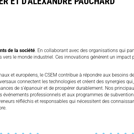
ER ET D'ALEXANDRE PAUCHARD
nts de la société
. En collaborant avec des organisations qui part
ers le monde industriel. Ces innovations génèrent un impact posit
onaux et européens, le CSEM contribue à répondre aux besoins de 
rsaux connectent les technologies et créent des synergies qui, à 
hances de s’épanouir et de prospérer durablement. Nos principaux
 nos événements professionnels et aux programmes de subventions,
epreneurs réfléchis et responsables qui nécessitent des connaiss
ore.