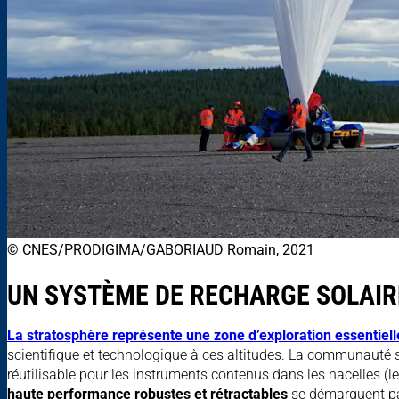
© CNES/PRODIGIMA/GABORIAUD Romain, 2021
UN SYSTÈME DE RECHARGE SOLAIRE
La stratosphère représente une zone d’exploration essentiell
scientifique et technologique à ces altitudes. La communauté 
réutilisable pour les instruments contenus dans les nacelles (l
haute performance robustes et rétractables
se démarquent par