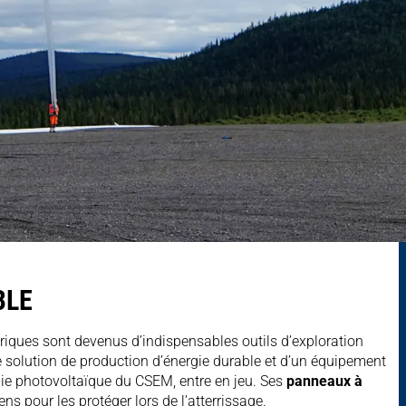
BLE
riques sont devenus d’indispensables outils d’exploration
ne solution de production d’énergie durable et d’un équipement
ogie photovoltaïque du CSEM, entre en jeu. Ses
panneaux à
s pour les protéger lors de l’atterrissage.