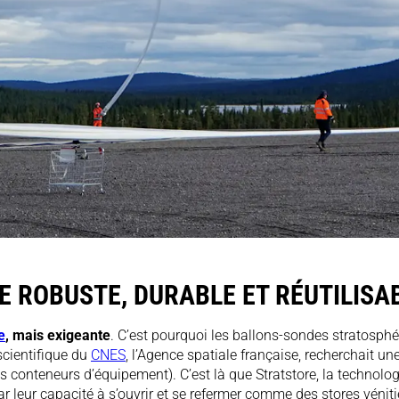
 ROBUSTE, DURABLE ET RÉUTILISA
e
, mais exigeante
. C’est pourquoi les ballons-sondes stratosphé
scientifique du
CNES
, l’Agence spatiale française, recherchait u
es conteneurs d’équipement). C’est là que Stratstore, la technol
 leur capacité à s’ouvrir et se refermer comme des stores vénitien