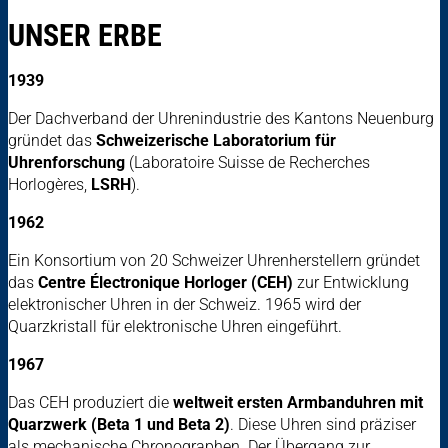
UNSER ERBE
1939
Der Dachverband der Uhrenindustrie des Kantons Neuenburg
gründet das
Schweizerische Laboratorium für
Uhrenforschung
(Laboratoire Suisse de Recherches
Horlogères,
LSRH
).
1962
Ein Konsortium von 20 Schweizer Uhrenherstellern gründet
das
Centre Électronique Horloger (CEH)
zur Entwicklung
elektronischer Uhren in der Schweiz. 1965 wird der
Quarzkristall für elektronische Uhren eingeführt.
1967
Das CEH produziert die
weltweit ersten Armbanduhren mit
Quarzwerk (Beta 1 und Beta 2)
. Diese Uhren sind präziser
als mechanische Chronographen. Der Übergang zur