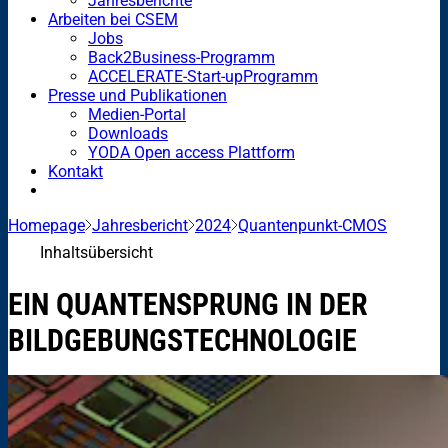
Jahresberichte
Arbeiten bei CSEM
Jobs
Back2Business-Programm
ACCELERATE-Start-upProgramm
Presse und Publikationen
Medien-Portal
Downloads
YODA Open access Plattform
Kontakt
Homepage
Jahresbericht
2024
Quantenpunkt-CMOS
Inhaltsübersicht
EIN QUANTENSPRUNG IN DER
BILDGEBUNGSTECHNOLOGIE