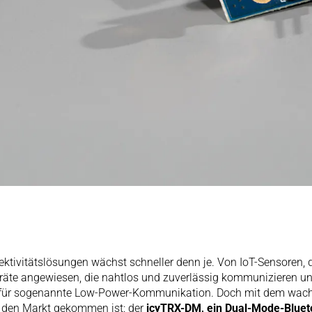
ktivitätslösungen wächst schneller denn je. Von IoT-Sensoren, 
äte angewiesen, die nahtlos und zuverlässig kommunizieren und 
eit für sogenannte Low-Power-Kommunikation. Doch mit dem wac
f den Markt gekommen ist: der
icyTRX-DM, ein Dual-Mode-Bluet