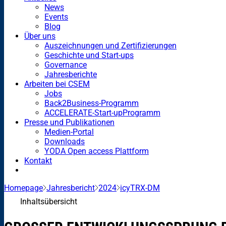
News
Events
Blog
Über uns
Auszeichnungen und Zertifizierungen
Geschichte und Start-ups
Governance
Jahresberichte
Arbeiten bei CSEM
Jobs
Back2Business-Programm
ACCELERATE-Start-upProgramm
Presse und Publikationen
Medien-Portal
Downloads
YODA Open access Plattform
Kontakt
Homepage
Jahresbericht
2024
icyTRX-DM
Inhaltsübersicht