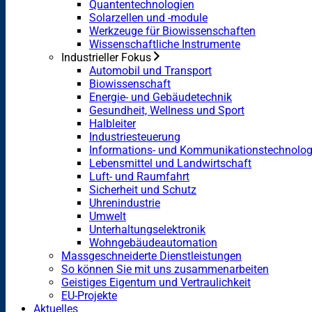
Quantentechnologien
Solarzellen und -module
Werkzeuge für Biowissenschaften
Wissenschaftliche Instrumente
Industrieller Fokus
Automobil und Transport
Biowissenschaft
Energie- und Gebäudetechnik
Gesundheit, Wellness und Sport
Halbleiter
Industriesteuerung
Informations- und Kommunikationstechnolog
Lebensmittel und Landwirtschaft
Luft- und Raumfahrt
Sicherheit und Schutz
Uhrenindustrie
Umwelt
Unterhaltungselektronik
Wohngebäudeautomation
Massgeschneiderte Dienstleistungen
So können Sie mit uns zusammenarbeiten
Geistiges Eigentum und Vertraulichkeit
EU-Projekte
Aktuelles