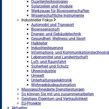
Quantentechnologien
Solarzellen und -module
Werkzeuge für Biowissenschaften
Wissenschaftliche Instrumente
Industrieller Fokus
Automobil und Transport
Biowissenschaft
Energie- und Gebäudetechnik
Gesundheit, Wellness und Sport
Halbleiter
Industriesteuerung
Informations- und Kommunikationstechnolog
Lebensmittel und Landwirtschaft
Luft- und Raumfahrt
Sicherheit und Schutz
Uhrenindustrie
Umwelt
Unterhaltungselektronik
Wohngebäudeautomation
Massgeschneiderte Dienstleistungen
So können Sie mit uns zusammenarbeiten
Geistiges Eigentum und Vertraulichkeit
EU-Projekte
Aktuelles