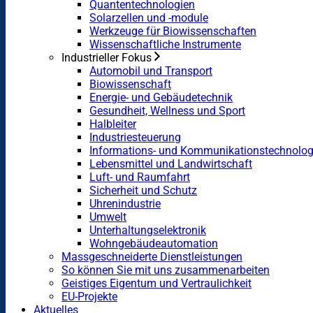
Quantentechnologien
Solarzellen und -module
Werkzeuge für Biowissenschaften
Wissenschaftliche Instrumente
Industrieller Fokus
Automobil und Transport
Biowissenschaft
Energie- und Gebäudetechnik
Gesundheit, Wellness und Sport
Halbleiter
Industriesteuerung
Informations- und Kommunikationstechnolog
Lebensmittel und Landwirtschaft
Luft- und Raumfahrt
Sicherheit und Schutz
Uhrenindustrie
Umwelt
Unterhaltungselektronik
Wohngebäudeautomation
Massgeschneiderte Dienstleistungen
So können Sie mit uns zusammenarbeiten
Geistiges Eigentum und Vertraulichkeit
EU-Projekte
Aktuelles