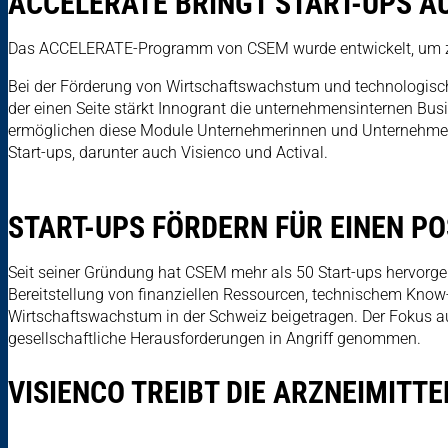
ACCELERATE BRINGT START-UPS A
Das ACCELERATE-Programm von CSEM wurde entwickelt, um zuku
Bei der Förderung von Wirtschaftswachstum und technologische
der einen Seite stärkt Innogrant die unternehmensinternen Bu
ermöglichen diese Module Unternehmerinnen und Unternehmern,
Start-ups, darunter auch Visienco und Actival.
START-UPS FÖRDERN FÜR EINEN P
Seit seiner Gründung hat CSEM mehr als 50 Start-ups hervorgeb
Bereitstellung von finanziellen Ressourcen, technischem Kno
Wirtschaftswachstum in der Schweiz beigetragen. Der Fokus a
gesellschaftliche Herausforderungen in Angriff genommen.
VISIENCO TREIBT DIE ARZNEIMIT