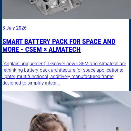
3 July 2026
SMART BATTERY PACK FOR SPACE AND
MORE - CSEM × ALMATECH
(Anglais uniquement) Discover how CSEM and Almatech are
rethinking battery-pack architecture for space applications:
lighter, multifunctional, additively manufactured frame
designed to simplify integr...