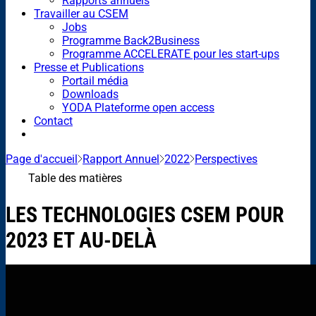
Rapports annuels
Travailler au CSEM
Jobs
Programme Back2Business
Programme ACCELERATE pour les start-ups
Presse et Publications
Portail média
Downloads
YODA Plateforme open access
Contact
Page d'accueil
Rapport Annuel
2022
Perspectives
Table des matières
LES TECHNOLOGIES CSEM POUR
2023 ET AU-DELÀ