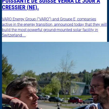
PUISSANTE DE SUISSE VERRA LE JOUR À
CRESSIER (NE).
VARO Energy Group (“VARO”) and Groupe E, companies
active in the energy transition, announced today that they will
build the most powerful ground-mounted solar facility in
Switzerland....