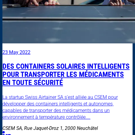
23 May 2022
DES CONTAINERS SOLAIRES INTELLIGENTS
POUR TRANSPORTER LES MÉDICAMENTS
EN TOUTE SÉCURITÉ
La startup Swiss Airtainer SA s’est alliée au CSEM pour
développer des containers intelligents et autonomes,
capables de transporter des médicaments dans un
environnement à température contrôlée....
CSEM SA, Rue Jaquet-Droz 1, 2000 Neuchâtel