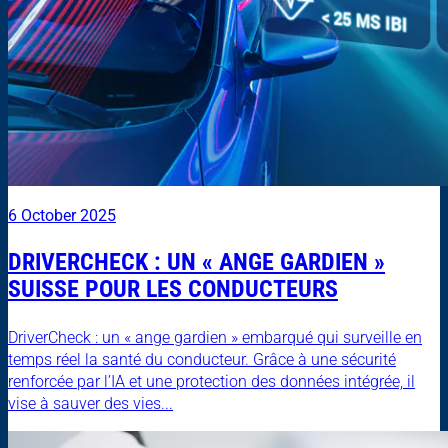
6 October 2025
DRIVERCHECK : UN « ANGE GARDIEN »
SUISSE POUR LES CONDUCTEURS
DriverCheck : un « ange gardien » embarqué qui surveille en
temps réel la santé du conducteur. Grâce à une sécurité
renforcée par l’IA et une protection des données intégrée, il
vise à sauver des vies...