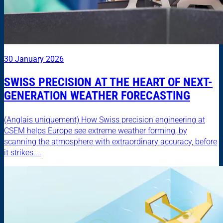
30 January 2026
SWISS PRECISION AT THE HEART OF NEXT-
GENERATION WEATHER FORECASTING
(Anglais uniquement) How Swiss precision engineering at
CSEM helps Europe see extreme weather forming, by
scanning the atmosphere with extraordinary accuracy, before
it strikes....