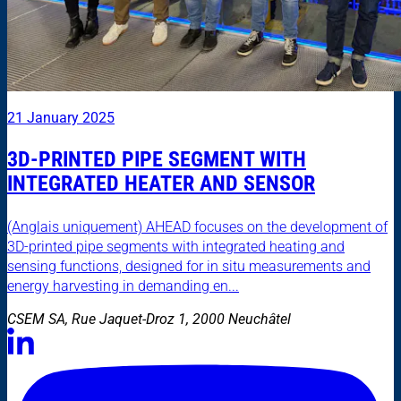
21 January 2025
3D-PRINTED PIPE SEGMENT WITH
INTEGRATED HEATER AND SENSOR
(Anglais uniquement) AHEAD focuses on the development of
3D-printed pipe segments with integrated heating and
sensing functions, designed for in situ measurements and
energy harvesting in demanding en...
CSEM SA, Rue Jaquet-Droz 1, 2000 Neuchâtel