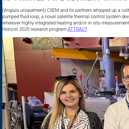
(Anglais uniquement) CSEM and its partners whipped up a cutti
pumped fluid loop, a novel satellite thermal control system dev
wherever highly integrated heating and/or in-situ measuremen
Horizon 2020 research program
ATTRACT
.