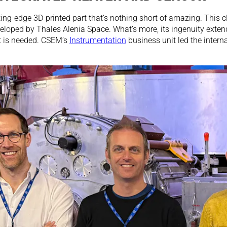
ng-edge 3D-printed part that’s nothing short of amazing. This 
eloped by Thales Alenia Space. What’s more, its ingenuity extends
t is needed. CSEM’s
Instrumentation
business unit led the intern