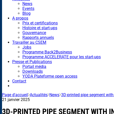
News
Events
Blog
A propos
Prix et certifications
Histoire et start-ups
Gouvernance
Rapports annuels
Travailler au CSEM
Jobs
Programme Back2Business
Programme ACCELERATE pour les start-ups
Presse et Publications
Portail média
Downloads
YODA Plateforme open access
Contact
Page d'accueil
Actualités
News
3D-printed pipe segment with
21 janvier 2025
3D-PRINTED PIPE SEGMENT WITH 