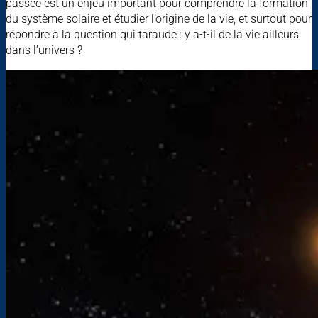
passée est un enjeu important pour comprendre la formation
du système solaire et étudier l’origine de la vie, et surtout pour
répondre à la question qui taraude : y a-t-il de la vie ailleurs
dans l’univers ?