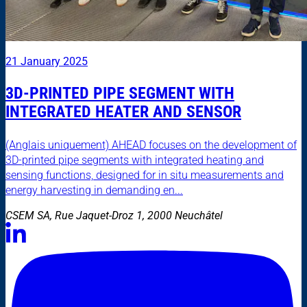
21 January 2025
3D-PRINTED PIPE SEGMENT WITH
INTEGRATED HEATER AND SENSOR
(Anglais uniquement) AHEAD focuses on the development of
3D-printed pipe segments with integrated heating and
sensing functions, designed for in situ measurements and
energy harvesting in demanding en...
CSEM SA, Rue Jaquet-Droz 1, 2000 Neuchâtel