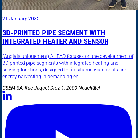
21 January 2025
3D-PRINTED PIPE SEGMENT WITH
INTEGRATED HEATER AND SENSOR
(Anglais uniquement) AHEAD focuses on the development of
3D-printed pipe segments with integrated heating and
sensing functions, designed for in situ measurements and
energy harvesting in demanding en...
CSEM SA, Rue Jaquet-Droz 1, 2000 Neuchâtel