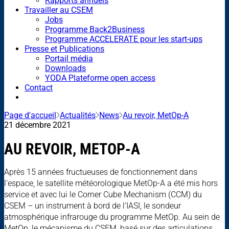
Rapports annuels
Travailler au CSEM
Jobs
Programme Back2Business
Programme ACCELERATE pour les start-ups
Presse et Publications
Portail média
Downloads
YODA Plateforme open access
Contact
Page d'accueil
Actualités
News
Au revoir, MetOp-A
21 décembre 2021
AU REVOIR, METOP-A
Après 15 années fructueuses de fonctionnement dans
l’espace, le satellite météorologique MetOp-A a été mis hors
service et avec lui le Corner Cube Mechanism (CCM) du
CSEM – un instrument à bord de l’IASI, le sondeur
atmosphérique infrarouge du programme MetOp. Au sein de
MetOp, le mécanisme du CSEM, basé sur des articulations