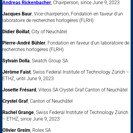
Andreas Rickenbacher
, Chairperson, since June 9, 2023
Jacques Baur
, Vice-chairperson, Fondation en faveur d’un
laboratoire de recherches horlogères (FLRH)
Didier Boillat
, City of Neuchâtel
Pierre-André Bühler
, Fondation en faveur d’un laboratoire de
recherches horlogères (FLRH)
Sylvain Dolla
, Swatch Group SA
Jérôme Faist
, Swiss Federal Institute of Technology Zürich –
ETHZ, until June 9, 2023
Josette Frésard
, Viteos SA Crystel Graf Canton of Neuchâtel
Crystel Graf
, Canton of Neuchâtel
Rachel Grange
, Swiss Federal Institute of Technology Zürich
– ETHZ, since June 9, 2023
Olivier Greim
, Rolex SA