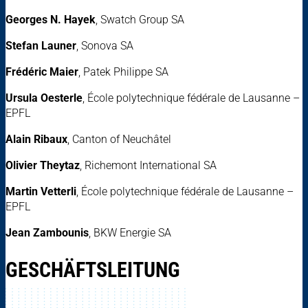
Georges N. Hayek
, Swatch Group SA
Stefan Launer
, Sonova SA
Frédéric Maier
, Patek Philippe SA
Ursula Oesterle
, École polytechnique fédérale de Lausanne –
EPFL
Alain Ribaux
, Canton of Neuchâtel
Olivier Theytaz
, Richemont International SA
Martin Vetterli
, École polytechnique fédérale de Lausanne –
EPFL
Jean Zambounis
, BKW Energie SA
GESCHÄFTSLEITUNG