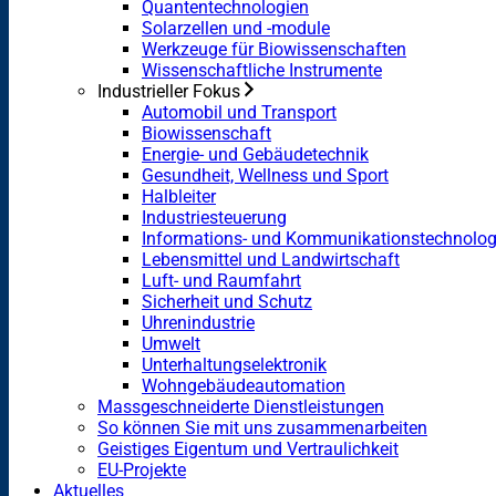
Quantentechnologien
Solarzellen und -module
Werkzeuge für Biowissenschaften
Wissenschaftliche Instrumente
Industrieller Fokus
Automobil und Transport
Biowissenschaft
Energie- und Gebäudetechnik
Gesundheit, Wellness und Sport
Halbleiter
Industriesteuerung
Informations- und Kommunikationstechnolog
Lebensmittel und Landwirtschaft
Luft- und Raumfahrt
Sicherheit und Schutz
Uhrenindustrie
Umwelt
Unterhaltungselektronik
Wohngebäudeautomation
Massgeschneiderte Dienstleistungen
So können Sie mit uns zusammenarbeiten
Geistiges Eigentum und Vertraulichkeit
EU-Projekte
Aktuelles