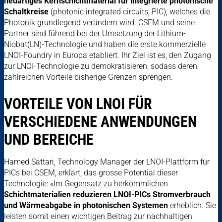
neuartiges Kernschichtmaterial für integrierte photonische
Schaltkreise
(photonic integrated circuits, PIC), welches die
Photonik grundlegend verändern wird. CSEM und seine
Partner sind führend bei der Umsetzung der Lithium-
Niobat(LN)-Technologie und haben die erste kommerzielle
LNOI-Foundry in Europa etabliert. Ihr Ziel ist es, den Zugang
zur LNOI-Technologie zu demokratisieren, sodass deren
zahlreichen Vorteile bisherige Grenzen sprengen.
VORTEILE VON LNOI FÜR
VERSCHIEDENE ANWENDUNGEN
UND BEREICHE
Hamed Sattari, Technology Manager der LNOI-Plattform für
PICs bei CSEM, erklärt, das grosse Potential dieser
Technologie: «Im Gegensatz zu herkömmlichen
Schichtmaterialien reduzieren LNOI-PICs Stromverbrauch
und Wärmeabgabe in photonischen Systemen
erheblich. Sie
leisten somit einen wichtigen Beitrag zur nachhaltigen