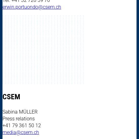
Tel. +41 32 720 59 70
erwin.portuondo@csem.ch
CSEM
Sabina MÜLLER
Press relations
+41 79 361 50 12
media@csem.ch