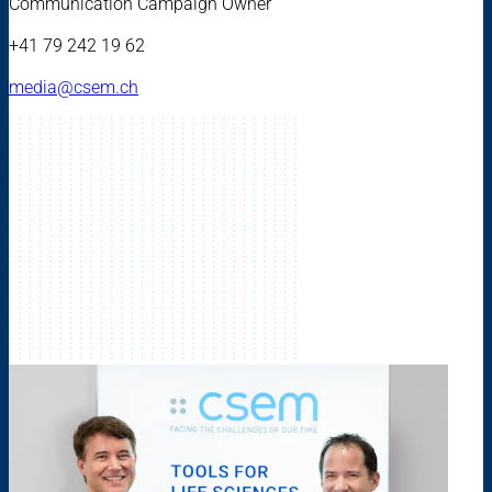
Communication Campaign Owner
+41 79 242 19 62
media@csem.ch