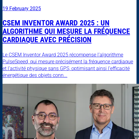
19 February 2025
CSEM INVENTOR AWARD 2025 : UN
ALGORITHME QUI MESURE LA FRÉQUENCE
CARDIAQUE AVEC PRÉCISION
Le CSEM Inventor Award 2025 récompense l’algorithme
PulseSpeed, qui mesure précisément la fréquence cardiaque
et l’activité physique sans GPS, optimisant ainsi l’efficacité
énergétique des objets conn...