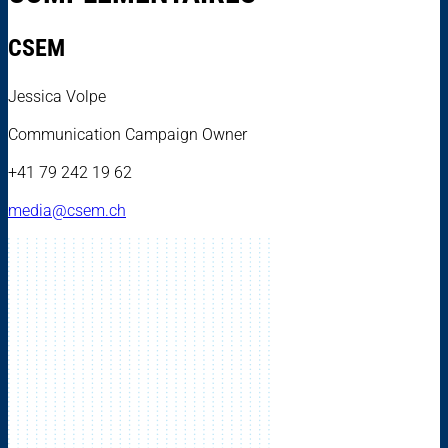
CSEM
Jessica Volpe
Communication Campaign Owner
+41 79 242 19 62
media@csem.ch