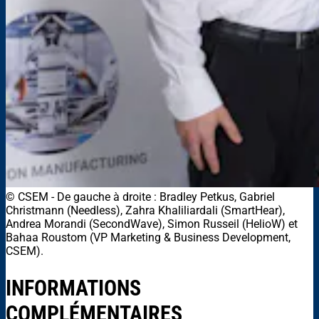
© CSEM
-
De gauche à droite : Bradley Petkus, Gabriel
Christmann (Needless), Zahra Khaliliardali (SmartHear),
Andrea Morandi (SecondWave), Simon Russeil (HelioW) et
Bahaa Roustom (VP Marketing & Business Development,
CSEM).
INFORMATIONS
COMPLÉMENTAIRES