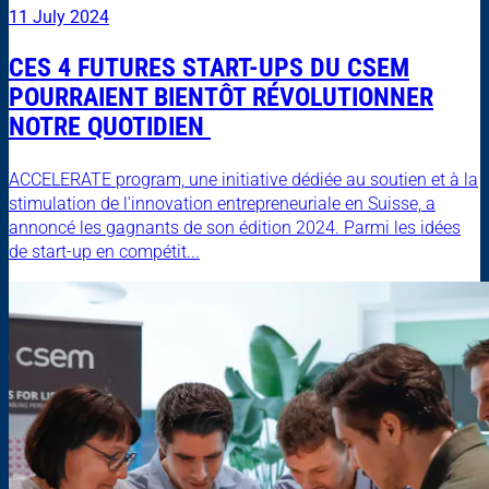
11 July 2024
CES 4 FUTURES START-UPS DU CSEM
POURRAIENT BIENTÔT RÉVOLUTIONNER
NOTRE QUOTIDIEN
ACCELERATE program, une initiative dédiée au soutien et à la
stimulation de l'innovation entrepreneuriale en Suisse, a
annoncé les gagnants de son édition 2024. Parmi les idées
de start-up en compétit...