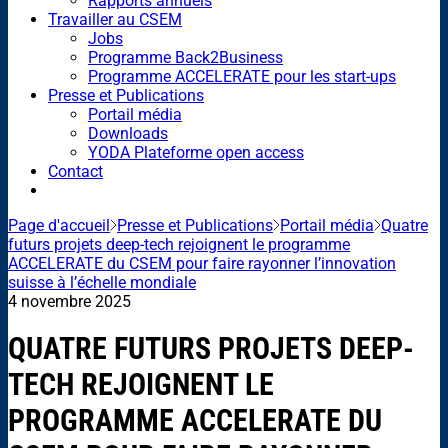
Rapports annuels
Travailler au CSEM
Jobs
Programme Back2Business
Programme ACCELERATE pour les start-ups
Presse et Publications
Portail média
Downloads
YODA Plateforme open access
Contact
Page d'accueil
Presse et Publications
Portail média
Quatre
futurs projets deep-tech rejoignent le programme
ACCELERATE du CSEM pour faire rayonner l’innovation
suisse à l’échelle mondiale
4 novembre 2025
QUATRE FUTURS PROJETS DEEP-
TECH REJOIGNENT LE
PROGRAMME ACCELERATE DU