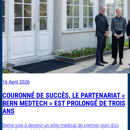
16 April 2026
COURONNÉ DE SUCCÈS, LE PARTENARIAT «
BERN MEDTECH » EST PROLONGÉ DE TROIS
ANS
Berne vise à devenir un pôle médical de premier plan d’ici