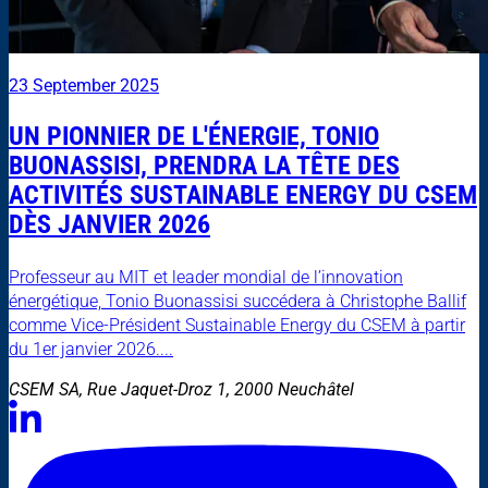
23 September 2025
UN PIONNIER DE L'ÉNERGIE, TONIO
BUONASSISI, PRENDRA LA TÊTE DES
ACTIVITÉS SUSTAINABLE ENERGY DU CSEM
DÈS JANVIER 2026
Professeur au MIT et leader mondial de l’innovation
énergétique, Tonio Buonassisi succédera à Christophe Ballif
comme Vice-Président Sustainable Energy du CSEM à partir
du 1er janvier 2026....
CSEM SA, Rue Jaquet-Droz 1, 2000 Neuchâtel