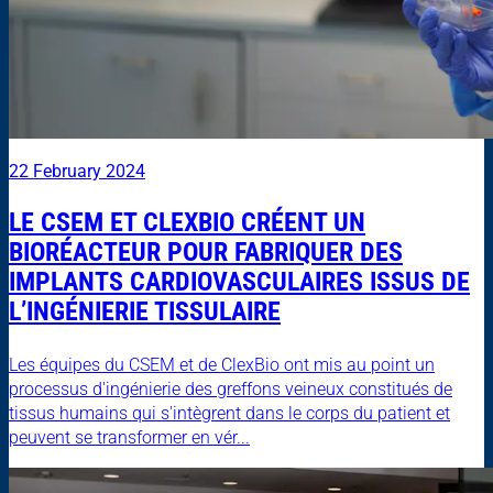
22 February 2024
LE CSEM ET CLEXBIO CRÉENT UN
BIORÉACTEUR POUR FABRIQUER DES
IMPLANTS CARDIOVASCULAIRES ISSUS DE
L’INGÉNIERIE TISSULAIRE
Les équipes du CSEM et de ClexBio ont mis au point un
processus d'ingénierie des greffons veineux constitués de
tissus humains qui s'intègrent dans le corps du patient et
peuvent se transformer en vér...