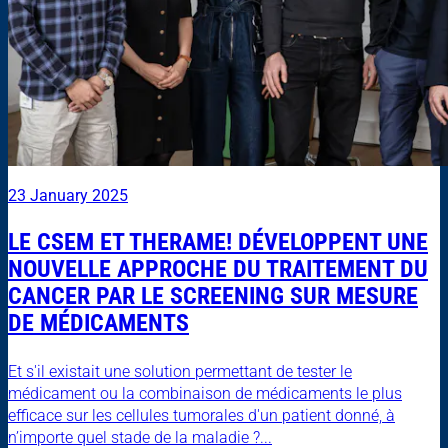
23 January 2025
LE CSEM ET THERAME! DÉVELOPPENT UNE
NOUVELLE APPROCHE DU TRAITEMENT DU
CANCER PAR LE SCREENING SUR MESURE
DE MÉDICAMENTS
Et s'il existait une solution permettant de tester le
médicament ou la combinaison de médicaments le plus
efficace sur les cellules tumorales d'un patient donné, à
n’importe quel stade de la maladie ?...