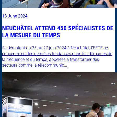
18 June 2024
NEUCHÂTEL ATTEND 450 SPÉCIALISTES DE
LA MESURE DU TEMPS
Se déroulant du 25 au 27 juin 2024 à Neuchâtel, l'EFTF se
concentre sur les dernières tendances dans les domaines de
la fréquence et du temps, appelées à transformer des
secteurs comme la télécommunic...