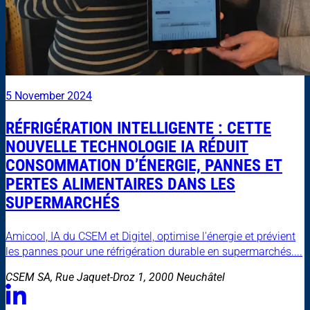
5 November 2024
RÉFRIGÉRATION INTELLIGENTE : CETTE
NOUVELLE TECHNOLOGIE IA RÉDUIT
CONSOMMATION D’ÉNERGIE, PANNES ET
PERTES ALIMENTAIRES DANS LES
SUPERMARCHÉS
Amicool, IA du CSEM et Digitel, optimise l'énergie et prévient
les pannes pour une réfrigération durable en supermarchés....
CSEM SA, Rue Jaquet-Droz 1, 2000 Neuchâtel