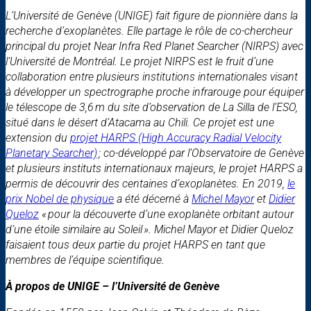
L’Université de Genève (UNIGE) fait figure de pionnière dans la
recherche d’exoplanètes. Elle partage le rôle de co-chercheur
principal du projet Near Infra Red Planet Searcher (NIRPS) avec
l’Université de Montréal. Le projet NIRPS est le fruit d’une
collaboration entre plusieurs institutions internationales visant
à développer un spectrographe proche infrarouge pour équiper
le télescope de 3,6 m du site d’observation de La Silla de l’ESO,
situé dans le désert d’Atacama au Chili. Ce projet est une
extension du
projet HARPS (High Accuracy Radial Velocity
Planetary Searcher)
; co-développé par l’Observatoire de Genève
et plusieurs instituts internationaux majeurs, le projet HARPS a
permis de découvrir des centaines d’exoplanètes. En 2019,
le
prix Nobel de physique
a été décerné à
Michel Mayor
et
Didier
Queloz
« pour la découverte d’une exoplanète orbitant autour
d’une étoile similaire au Soleil ». Michel Mayor et Didier Queloz
faisaient tous deux partie du projet HARPS en tant que
membres de l’équipe scientifique.
À propos de UNIGE – l’Université de Genève