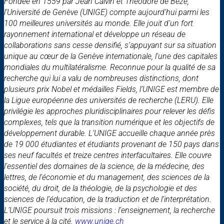
Fondée en 1559 par Jean Calvin et Théodore de Bèze,
l’Université de Genève (UNIGE) compte aujourd’hui parmi les
100 meilleures universités au monde. Elle jouit d’un fort
rayonnement international et développe un réseau de
collaborations sans cesse densifié, s’appuyant sur sa situation
unique au cœur de la Genève internationale, l’une des capitales
mondiales du multilatéralisme. Reconnue pour la qualité de sa
recherche qui lui a valu de nombreuses distinctions, dont
plusieurs prix Nobel et médailles Fields, l’UNIGE est membre de
la Ligue européenne des universités de recherche (LERU). Elle
privilégie les approches pluridisciplinaires pour relever les défis
complexes, tels que la transition numérique et les objectifs de
développement durable. L’UNIGE accueille chaque année près
de 19 000 étudiantes et étudiants provenant de 150 pays dans
ses neuf facultés et treize centres interfacultaires. Elle couvre
l’essentiel des domaines de la science, de la médecine, des
lettres, de l’économie et du management, des sciences de la
société, du droit, de la théologie, de la psychologie et des
sciences de l’éducation, de la traduction et de l’interprétation.
L’UNIGE poursuit trois missions : l’enseignement, la recherche
et le service à la cité.
www.unige.ch