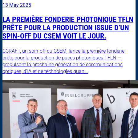
13 May 2025
LA PREMIÈRE FONDERIE PHOTONIQUE TFLN
PRÊTE POUR LA PRODUCTION ISSUE D’UN
SPIN-OFF DU CSEM VOIT LE JOUR.
CCRAFT, un spin-off du CSEM, lance la première fonderie
prête pour la production de puces photoniques TFLN —
propulsant la prochaine génération de communications
optiques, d’IA et de technologies quan...