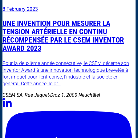
8 February 2023
UNE INVENTION POUR MESURER LA
TENSION ARTÉRIELLE EN CONTINU
RÉCOMPENSÉE PAR LE CSEM INVENTOR
AWARD 2023
Pour la deuxième année consécutive, le CSEM décerne son
Inventor Award à une innovation technologique brevetée à
fort impact pour l’entreprise, l’industrie et la société en
général. Cette année, le pr...
CSEM SA, Rue Jaquet-Droz 1, 2000 Neuchâtel