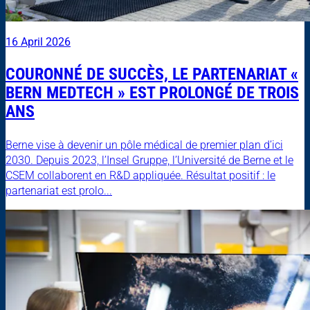
16 April 2026
COURONNÉ DE SUCCÈS, LE PARTENARIAT «
BERN MEDTECH » EST PROLONGÉ DE TROIS
ANS
Berne vise à devenir un pôle médical de premier plan d’ici
2030. Depuis 2023, l’Insel Gruppe, l’Université de Berne et le
CSEM collaborent en R&D appliquée. Résultat positif : le
partenariat est prolo...