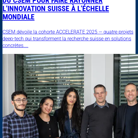
DU CSEM POUR FAIRE RAYONNER
L’INNOVATION SUISSE À L’ÉCHELLE
MONDIALE
CSEM dévoile la cohorte ACCELERATE 2025 — quatre projets
deep-tech qui transforment la recherche suisse en solutions
concrètes....