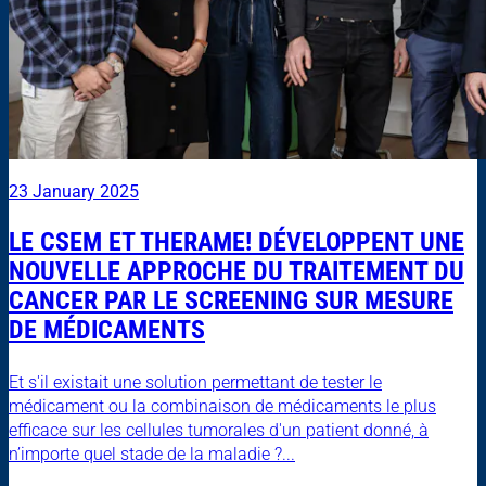
23 January 2025
LE CSEM ET THERAME! DÉVELOPPENT UNE
NOUVELLE APPROCHE DU TRAITEMENT DU
CANCER PAR LE SCREENING SUR MESURE
DE MÉDICAMENTS
Et s'il existait une solution permettant de tester le
médicament ou la combinaison de médicaments le plus
efficace sur les cellules tumorales d'un patient donné, à
n’importe quel stade de la maladie ?...