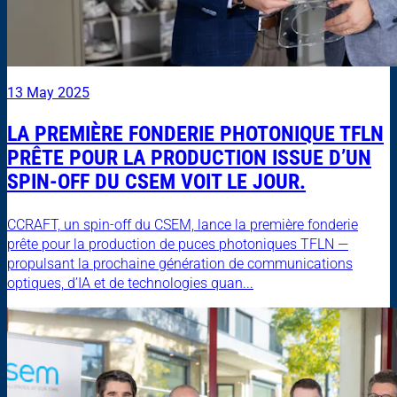
13 May 2025
LA PREMIÈRE FONDERIE PHOTONIQUE TFLN
PRÊTE POUR LA PRODUCTION ISSUE D’UN
SPIN-OFF DU CSEM VOIT LE JOUR.
CCRAFT, un spin-off du CSEM, lance la première fonderie
prête pour la production de puces photoniques TFLN —
propulsant la prochaine génération de communications
optiques, d’IA et de technologies quan...