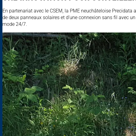
En partenariat avec le CSEM, la PME neuchâteloise Precidata a
de deux panneaux solaires et d’une connexion sans fil avec un s
mode 24/7.