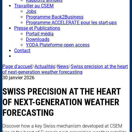
Rapports annuels
Travailler au CSEM
Jobs
Programme Back2Business
Programme ACCELERATE pour les start-ups
Presse et Publications
Portail média
Downloads
YODA Plateforme open access
Contact
Page d'accueil
Actualités
News
Swiss precision at the heart
of next-generation weather forecasting
30 janvier 2026
SWISS PRECISION AT THE HEART
OF NEXT-GENERATION WEATHER
FORECASTING
Discover how a key Swiss mechanism developed at CSEM