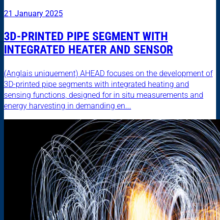
21 January 2025
3D-PRINTED PIPE SEGMENT WITH
INTEGRATED HEATER AND SENSOR
(Anglais uniquement) AHEAD focuses on the development of
3D-printed pipe segments with integrated heating and
sensing functions, designed for in situ measurements and
energy harvesting in demanding en...