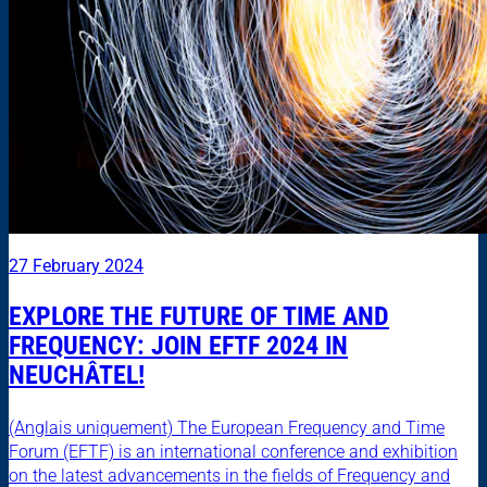
27 February 2024
EXPLORE THE FUTURE OF TIME AND
FREQUENCY: JOIN EFTF 2024 IN
NEUCHÂTEL!
(Anglais uniquement) The European Frequency and Time
Forum (EFTF) is an international conference and exhibition
on the latest advancements in the fields of Frequency and