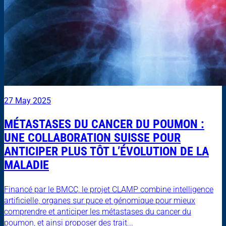
27 May 2025
MÉTASTASES DU CANCER DU POUMON :
UNE COLLABORATION SUISSE POUR
ANTICIPER PLUS TÔT L’ÉVOLUTION DE LA
MALADIE
Financé par le BMCC, le projet CLAMP combine intelligence
artificielle, organes sur puce et génomique pour mieux
comprendre et anticiper les métastases du cancer du
poumon, et ainsi proposer des trait...