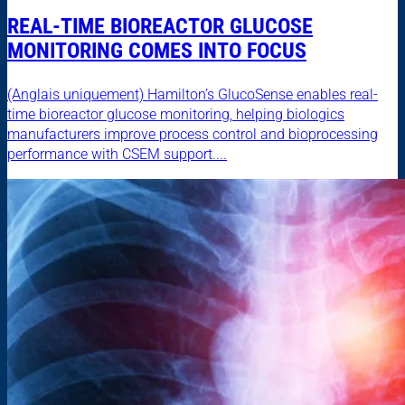
REAL-TIME BIOREACTOR GLUCOSE
MONITORING COMES INTO FOCUS
(Anglais uniquement) Hamilton’s GlucoSense enables real-
time bioreactor glucose monitoring, helping biologics
manufacturers improve process control and bioprocessing
performance with CSEM support....