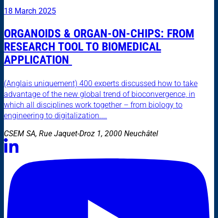
18 March 2025
ORGANOIDS & ORGAN-ON-CHIPS: FROM
RESEARCH TOOL TO BIOMEDICAL
APPLICATION
(Anglais uniquement) 400 experts discussed how to take
advantage of the new global trend of bioconvergence, in
which all disciplines work together – from biology to
engineering to digitalization....
CSEM SA, Rue Jaquet-Droz 1, 2000 Neuchâtel