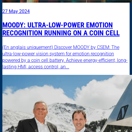
27 May 2024
MOODY: ULTRA-LOW-POWER EMOTION
RECOGNITION RUNNING ON A COIN CELL
(En anglais uniquement) Discover MOODY by CSEM: The
ultra-low-power vision system for emotion recognition
powered by a coin cell battery. Achieve energy-efficient, long-
lasting HMI, access control, an...