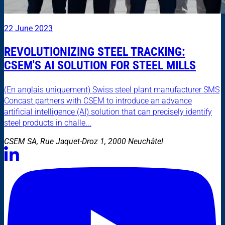
22 June 2023
REVOLUTIONIZING STEEL TRACKING:
CSEM'S AI SOLUTION FOR STEEL MILLS
(En anglais uniquement) Swiss steel plant manufacturer SMS
Concast partners with CSEM to introduce an advance
artificial intelligence (AI) solution that can precisely identify
steel products in challe...
CSEM SA, Rue Jaquet-Droz 1, 2000 Neuchâtel